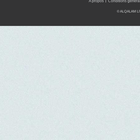
A propos
Conditions généra
© ALQALAM LIV