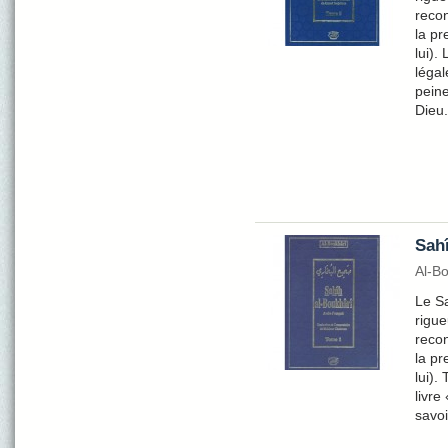
recon
la pr
lui).
légal
peine
Dieu.
Sahî
Al-B
Le Sa
rigue
recon
la pr
lui).
livre
savoi