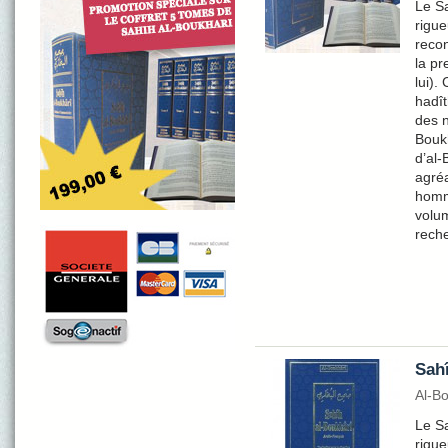
Le Sa
rigue
recon
la pr
lui).
hadît
des n
Bouk
d’al-
agréa
homma
volum
reche
Sahî
Al-B
Le Sa
rigue