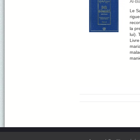
Al-B
Le Sa
rigue
recon
la pr
lui).
Livre
maria
malad
mani