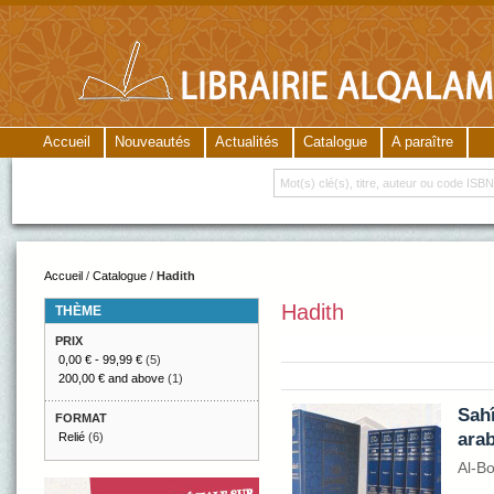
Accueil
Nouveautés
Actualités
Catalogue
A paraître
Accueil
/
Catalogue
/
Hadith
Hadith
THÈME
PRIX
0,00 €
-
99,99 €
(5)
200,00 €
and above
(1)
Sahî
FORMAT
ara
Relié
(6)
Al-B