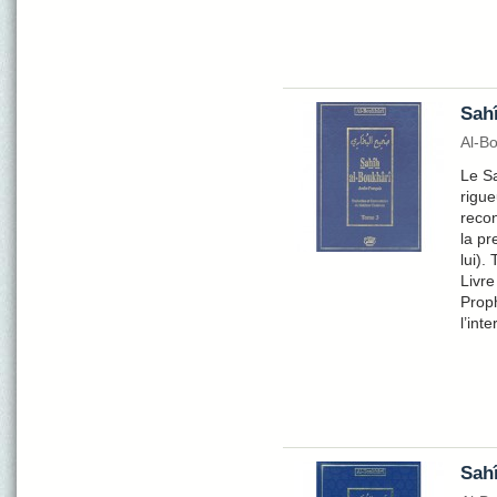
Sahî
Al-B
Le Sa
rigue
recon
la pr
lui).
Livre
Proph
l’int
Sahî