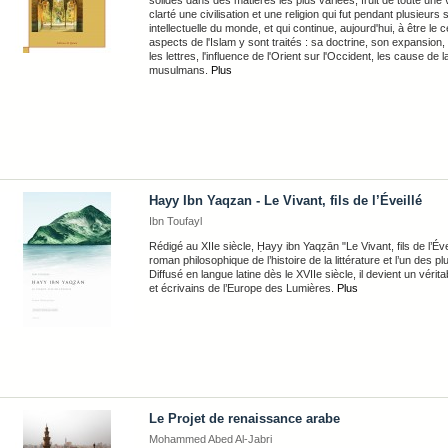
clarté une civilisation et une religion qui fut pendant plusieurs 
intellectuelle du monde, et qui continue, aujourd'hui, à être le
aspects de l'Islam y sont traités : sa doctrine, son expansion, s
les lettres, l'influence de l'Orient sur l'Occident, les cause de
musulmans.
Plus
Hayy Ibn Yaqzan - Le Vivant, fils de l’Éveillé
Ibn Toufayl
Rédigé au XIIe siècle, Ḥayy ibn Yaqẓān "Le Vivant, fils de l’Év
roman philosophique de l’histoire de la littérature et l’un de
Diffusé en langue latine dès le XVIIe siècle, il devient un vérit
et écrivains de l’Europe des Lumières.
Plus
Le Projet de renaissance arabe
Mohammed Abed Al-Jabri