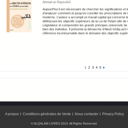
Ahmad ar-Raysoûnî
Aujourd'hui il est nécessaire de chercher les significations et 
d'analyser comment et jusqu’où concilier les prescriptions de l
moderne. L’auteur a accompli un travail capital qui concerne le
définissant les objectifs supérieurs de la Loi de l’Islam afin d
Législateur et comprendre les grands principes universels de l’
bien des individus. Il présente la démarche d'Aboû Ishâq ach-
référence incontournable dans le domaine des objectifs supérie
1
2
3
4
5
A propos
Conditions générales de Vente
Nous contacter
Privacy Policy
© ALQALAM LIVRES 2014. All Rights Reserved.