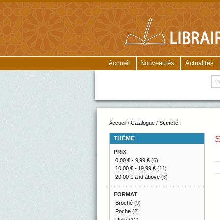
Accueil
Nouveautés
Actualités
Accueil
/
Catalogue
/
Société
S
THÈME
PRIX
0,00 €
-
9,99 €
(6)
10,00 €
-
19,99 €
(11)
20,00 €
and above
(6)
FORMAT
Broché
(9)
Poche
(2)
Relié
(12)