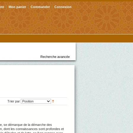
pte
Mon panier
Commander
Connexion
Recherche avancée
Trier par
le, se démarque de la démarche des
in, dont les connaissances sont profondes et
vie d'études et de lutte, ce livre expose avec