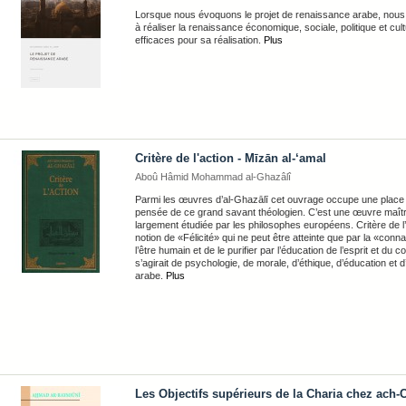
Lorsque nous évoquons le projet de renaissance arabe, nous en
à réaliser la renaissance économique, sociale, politique et cu
efficaces pour sa réalisation.
Plus
Critère de l'action - Mīzān al-‘amal
Aboû Hâmid Mohammad al-Ghazâlî
Parmi les œuvres d’al-Ghazālī cet ouvrage occupe une place to
pensée de ce grand savant théologien. C’est une œuvre maître
largement étudiée par les philosophes européens. Critère de l
notion de «Félicité» qui ne peut être atteinte que par la «conna
l’être humain et de le purifier par l’éducation de l’esprit et d
s’agirait de psychologie, de morale, d’éthique, d’éducation et d
arabe.
Plus
Les Objectifs supérieurs de la Charia chez ach-C