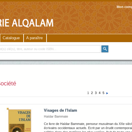
Mon com
Catalogue
A paraître
ociété
1
2
3
4
5
Visages de l'Islam
Haïdar Bammate
Ce livre de Haïdar Bammate, penseur musulman du XXe sièc
écrivains occidentaux actuels. Ecrit par un érudit contempora
solides dans des matières les plus variées, fruit de toute une 