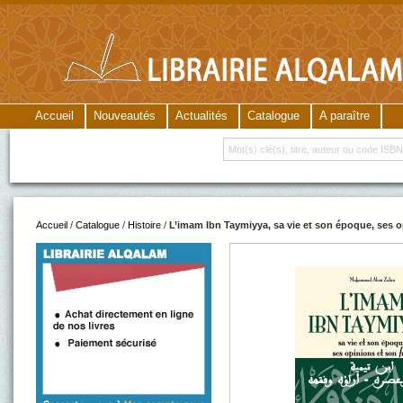
Accueil
Nouveautés
Actualités
Catalogue
A paraître
Accueil
/
Catalogue
/
Histoire
/
L’imam Ibn Taymiyya, sa vie et son époque, ses o