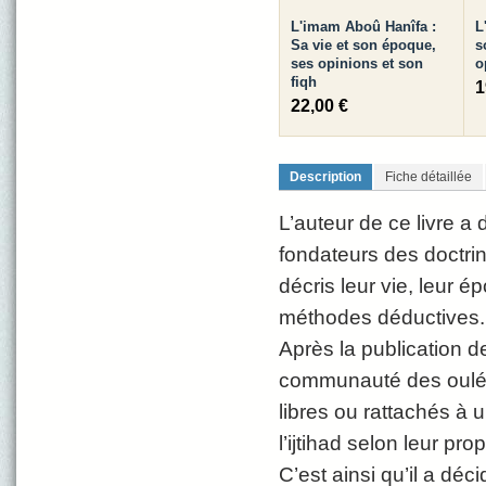
L'imam Aboû Hanîfa :
L
Sa vie et son époque,
s
ses opinions et son
o
fiqh
1
22,00 €
Description
Fiche détaillée
L’auteur de ce livre 
fondateurs des doctrin
décris leur vie, leur é
méthodes déductives.
Après la publication d
communauté des oulémas
libres ou rattachés à 
l’ijtihad selon leur pr
C’est ainsi qu’il a dé