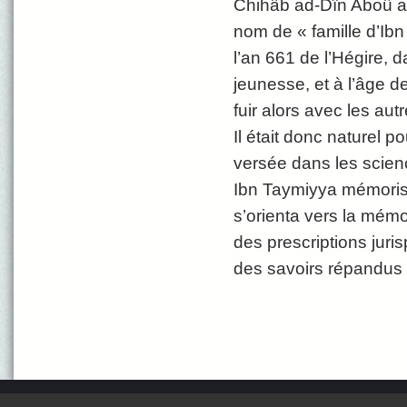
Chihâb ad-Dîn Aboû al
nom de « famille d’Ibn
l’an 661 de l’Hégire, d
jeunesse, et à l’âge de 
fuir alors avec les aut
Il était donc naturel p
versée dans les scienc
Ibn Taymiyya mémorisa
s’orienta vers la mémo
des prescriptions juri
des savoirs répandus 