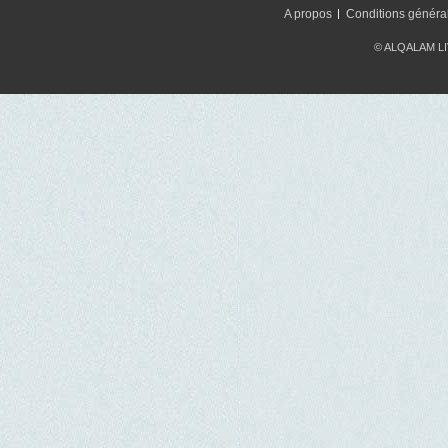
A propos
Conditions généra
© ALQALAM LIV