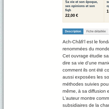
Sa vie et son époque,
s
ses opinions et son
o
fiqh
1
22,00 €
Description
Fiche détaillée
Ach-Châfi‘î est le fon
renommées du monde m
Cet ouvrage étudie sa 
dire sa vie d’une maniè
comment ils ont été c
aussi exposées les sou
méthodes suivies pour 
même, à sa diffusion 
L’auteur montre commen
subsidiaires de la char