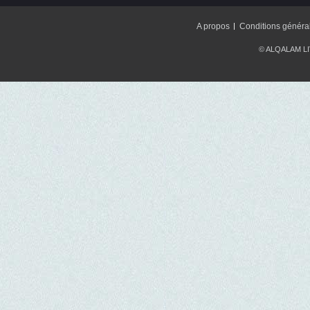
A propos
Conditions généra
© ALQALAM LIV