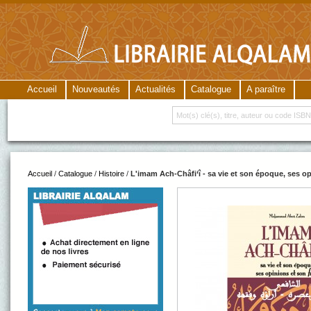
Accueil
Nouveautés
Actualités
Catalogue
A paraître
Accueil
/
Catalogue
/
Histoire
/
L'imam Ach-Châfi‘î - sa vie et son époque, ses op