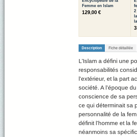
Encyclopédie de la
E
Femme en Islam
f
2
129,00 €
l
l
3
Description
Fiche détaillée
L’Islam a défini une p
responsabilités consid
l’extérieur, et la part a
société. A l’époque d
conscience de sa person
ce qui déterminait sa 
personnalité de la fe
définit l’homme et l
néanmoins sa spécific