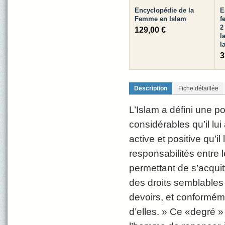
Encyclopédie de la
E
Femme en Islam
f
2
129,00 €
l
l
3
Description
Fiche détaillée
L’Islam a défini une p
considérables qu’il lui
active et positive qu’il
responsabilités entre
permettant de s’acqui
des droits semblables 
devoirs, et conformé
d’elles. » Ce «degré »